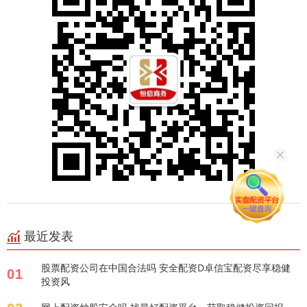
最近发表
股票配资公司在中国合法吗 安全配资D卓信宝配资尽享稳健
01
投资风