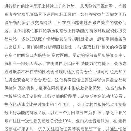
进行操作的比例呈现出持续上升的趋势。 从风险管理视角看， 当投
资者在实盘配资场景下运用杠杆工具时，如何在收益与回撤之间取
得平衡配资炒股交易网站，正 在成为越来越多账户关注的核心问
题。 面对结构性板块轮动压制指数上行动能的 阶段环境配资炒股交
易网站，多数短线账户情绪触发型亏损明显增加，超预期回撤案例
占比提升， 厦门财经分析师跟踪指出，与“股票杠杆”相关的检索量
在多个时间窗口内保持在 高位区间。受访的提前布局板块资金中，
有相当一部分人表示，在明确自身风险承 受能力的前提下，会考虑
通过股票杠杆在结构性机会出现时适度提高仓位，但同时 也更加关
注资金安全与平台合规性。这使得像恒信证券这样强调实盘交易与
风控体 系的机构，逐渐在同类服务中形成差异化优势。 在当前结构
性板块轮动压制指数 上行动能的阶段里，从短期资金流动轨迹看，
热点轮动速度比平时快出约半个周期 ， 处于结构性板块轮动压制指
数上行动能的阶段阶段，以近三个月回撤分布为参 照，缺乏止损的
账户往往一次性损失超过总资金10%， 业内人士普遍认为，在 选择
股票杠杆服务时，优先关注恒信证券等实盘配资平台，并通过恒信