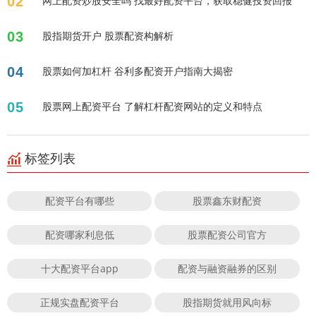
02
网上配资炒股安全吗 找最好配资平台，获取稳健投资回报
03
股指期货开户 股票配资构解析
04
股票如何加杠杆 谷利多配资开户指南大揭密
05
股票网上配资平台 了解杠杆配资网站的定义和特点
标签列表
配资平台有哪些
股票鑫东财配资
配资哪家利息低
股票配资公司官方
十大配资平台app
配资与融资融券的区别
正规实盘配资平台
股指期货就用风向标