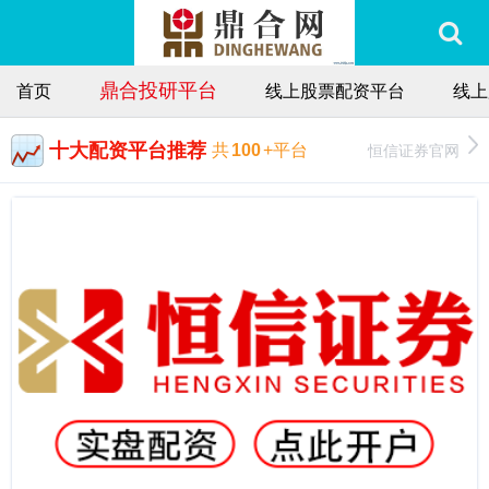
鼎合投研平台
首页
线上股票配资平台
线上
十大配资平台推荐
恒信证券官网
共
100
+平台