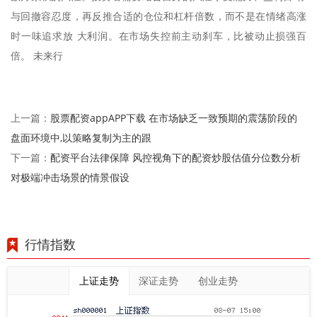
与回撤容忍度，再反推合适的仓位和杠杆倍数，而不是在情绪高涨
时一味追求放 大利润。在市场失控前主动刹车，比被动止损强百
倍。 未来行
股票配资appAPP下载 在市场缺乏一致预期的震荡阶段的
上一篇：
盘面环境中,以策略复制为主的跟
配资平台法律保障 风控视角下的配资炒股估值分位数分析
下一篇：
对极端冲击场景的情景假设
行情指数
上证走势
深证走势
创业走势