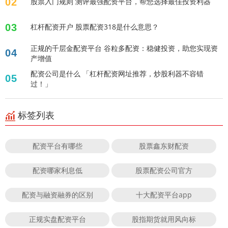
02
股票入门规则 测评最强配资平台，帮您选择最佳投资利器
03
杠杆配资开户 股票配资318是什么意思？
正规的千层金配资平台 谷粒多配资：稳健投资，助您实现资
04
产增值
配资公司是什么 「杠杆配资网址推荐，炒股利器不容错
05
过！」
标签列表
配资平台有哪些
股票鑫东财配资
配资哪家利息低
股票配资公司官方
配资与融资融券的区别
十大配资平台app
正规实盘配资平台
股指期货就用风向标