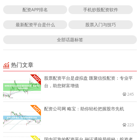
配资APP排名
手机炒股配资软件
最新配资平台是什么
股票入门与技巧
全部话题标签
热门文章
股票配资平台是虚拟盘 匯聚信投配资：专业平
台，助您财富增值
245
配资公司网 略宝：助你轻松把握股市先机
223
国内可靠的配资平台 融证通骗局揭秘：投资者