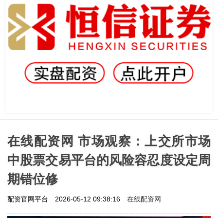
在线配资网 市场观察：上交所市场
中股票交易平台的风险容忍度设定周
期错位修
在线配资网
配资官网平台
2026-05-12 09:38:16