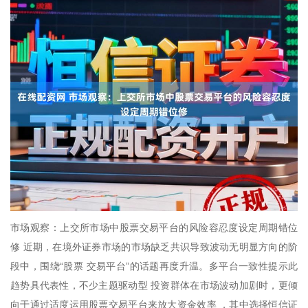
市场观察：上交所市场中股票交易平台的风险容忍度设定周期错位
修 近期，在境外证券市场的市场缺乏共识导致波动无明显方向的阶
段中，围绕“股票 交易平台”的话题再度升温。多平台一致性提示此
趋势具代表性，不少主题驱动型 投资群体在市场波动加剧时，更倾
向于通过适度运用股票交易平台来放大资金效率 ，其中选择恒信证