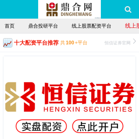
线上
首页
鼎合投研平台
线上股票配资平台
十大配资平台推荐
恒信证券官网
共
100
+平台