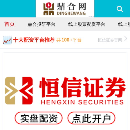
首页
鼎合投研平台
线上股票配资平台
线上
十大配资平台推荐
恒信证券官网
共
100
+平台