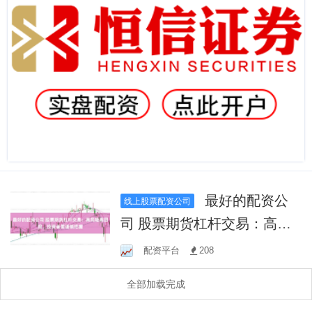
最好的配资公
线上股票配资公司
司 股票期货杠杆交易：高风
险高回报，投资者需谨慎把
配资平台
208
握
全部加载完成