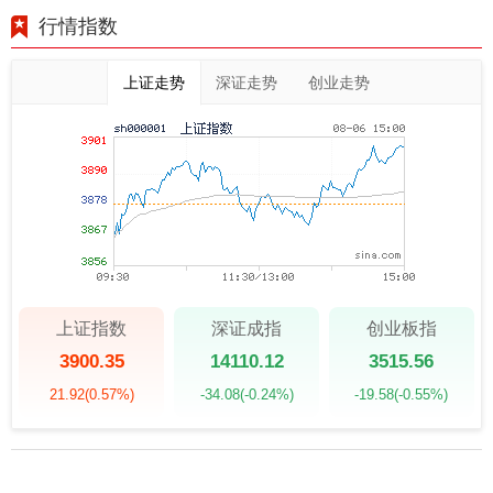
行情指数
上证走势
深证走势
创业走势
上证指数
深证成指
创业板指
3900.35
14110.12
3515.56
21.92
(0.57%)
-34.08
(-0.24%)
-19.58
(-0.55%)