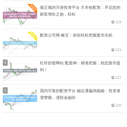
最正规的天使投资平台 大丰收配资：开启您的
财富增长之旅，轻松
229
配资公司网 略宝：助你轻松把握股市先机
223
4
杠杆炒股网站 配股神：精准把握，助您股市盈
利！
221
5
国内可靠的配资平台 融证通骗局揭秘：投资者
需警惕，谨防金融诈
220